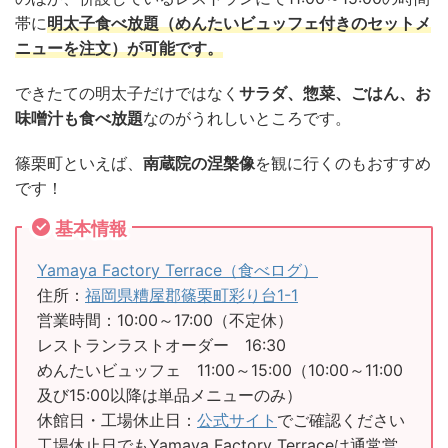
帯に
明太子食べ放題（めんたいビュッフェ付きのセットメ
ニューを注文）が可能です。
できたての明太子だけではなく
サラダ、惣菜、ごはん、お
味噌汁も食べ放題
なのがうれしいところです。
篠栗町といえば、
南蔵院の涅槃像
を観に行くのもおすすめ
です！
基本情報
Yamaya Factory Terrace（食べログ）
住所：
福岡県糟屋郡篠栗町彩り台1-1
営業時間：10:00～17:00（不定休）
レストランラストオーダー 16:30
めんたいビュッフェ 11:00～15:00（10:00～11:00
及び15:00以降は単品メニューのみ）
休館日・工場休止日：
公式サイト
でご確認ください
工場休止日でもYamaya Factory Terraceは通常営