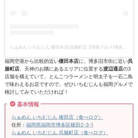
らぁめん いちむじん 榎田本店/呉服町店【博多グルメ/博多ラーメン】(@ramen_ichimujin)がシェアした投稿
福岡空港から比較的近い
榎田本店
に、博多旧市街に近い
呉
服町店
、天神のお隣にあるエリアに位置する
渡辺通店
の3
店舗を構えていて、とんこつラーメンと明太子を一石二鳥
で味わえるお店ですので、ぜひいちむじんも福岡グルメで
検討してみていただければ！
基本情報
らぁめん いちむじん 榎田店（食べログ）
住所：
福岡県福岡市博多区榎田2-3-1
らぁめん いちむじん 呉服町店（食べログ）