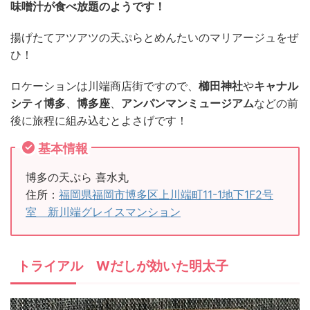
味噌汁が食べ放題のようです！
揚げたてアツアツの天ぷらとめんたいのマリアージュをぜ
ひ！
ロケーションは川端商店街ですので、
櫛田神社
や
キャナル
シティ博多
、
博多座
、
アンパンマンミュージアム
などの前
後に旅程に組み込むとよさげです！
基本情報
博多の天ぷら 喜水丸
住所：
福岡県福岡市博多区上川端町11-1地下1F2号
室 新川端グレイスマンション
トライアル Wだしが効いた明太子