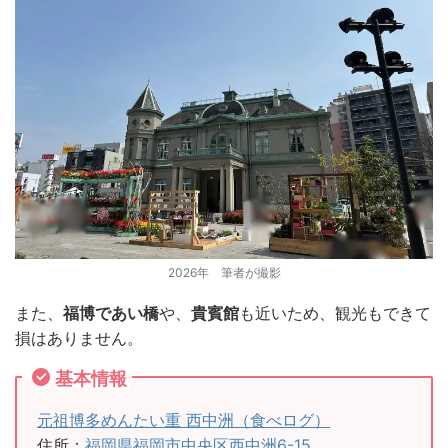
2026年 筆者が撮影
また、
福博であい橋
や、
貴賓館
も近いため、観光もできて
損はありません。
基本情報
元祖博多めんたい重 西中洲（食べログ）
住所：
福岡県福岡市中央区西中洲6-15