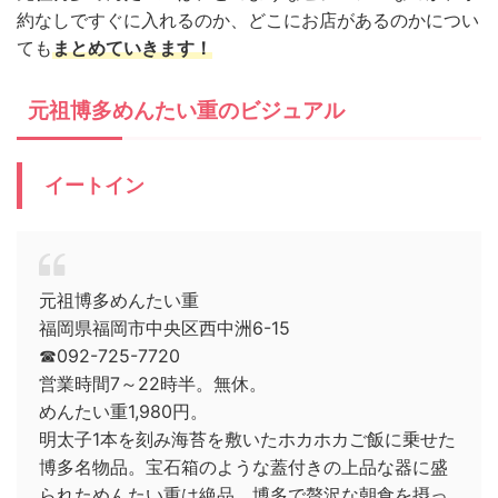
約なしですぐに入れるのか、どこにお店があるのかについ
ても
まとめていきます！
元祖博多めんたい重のビジュアル
イートイン
元祖博多めんたい重
福岡県福岡市中央区西中洲6-15
☎092-725-7720
営業時間7～22時半。無休。
めんたい重1,980円。
明太子1本を刻み海苔を敷いたホカホカご飯に乗せた
博多名物品。宝石箱のような蓋付きの上品な器に盛
られためんたい重は絶品。博多で贅沢な朝食を摂っ