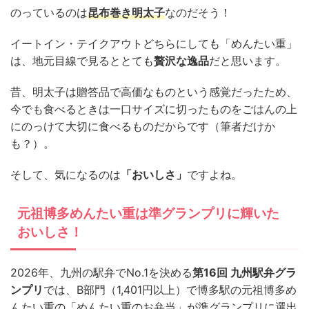
のっているのは
昆布巻き明太子
なのだそう！
イートイン・テイクアウトどちらにしても「めんたい重」
は、地元目線で見るととても
贅沢な逸品
だと思います。
昔、明太子は贈答品で高価なものという感覚だったため、
今でも食べるときは一口サイズに切ったものをごはんの上
にのっけて大切に食べるものだからです（筆者だけか
も？）。
そして、気になるのは
「おいしさ」
ですよね。
元祖博多めんたい重は準グランプリに輝いた
おいしさ！
2026年、九州の駅弁でNo.1を決める
第16回 九州駅弁グラ
ンプリ
では、B部門（1,401円以上）で博多駅の元祖博多め
んたい重の「めんたい重のお弁当」が準グランプリに選出