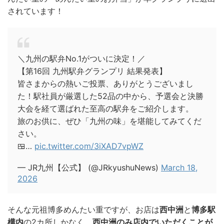
されています！
＼九州の駅弁No.1がついに決定！／
【第16回 九州駅弁グランプリ 結果発表】
皆さまからの熱いご投票、ありがとうございまし
た！駅社員が厳選した52品の中から、予選会と決勝
大会を経て選ばれた至高の駅弁をご紹介します。
旅のお供に、ぜひ「九州の味」を堪能してみてくだ
さい。
🍱…
pic.twitter.com/3iXAD7vpWZ
— JR九州【公式】 (@JRkyushuNews)
March 18,
2026
そんな元祖博多めんたい重ですが、お店は
西中洲
と
博多駅
構内
の2カ所しかなく、
西中洲のみ店内でいただくことが