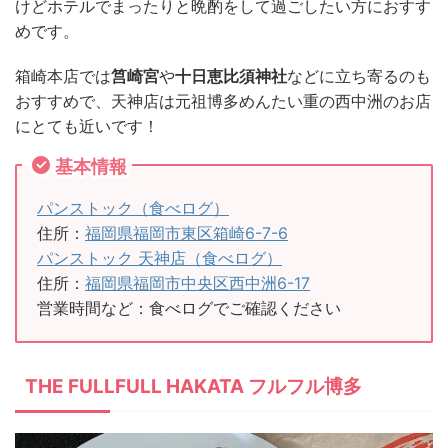
けどホテルでまったりと晩酌をして過ごしたい方におすす
めです。
箱崎本店では
筥崎宮
や
十日恵比須神社
などに立ち寄るのも
おすすめで、天神店は元祖博多めんたい重の西中洲のお店
にとても近いです！
基本情報
パンストック（食べログ）
住所：
福岡県福岡市東区箱崎6-7-6
パンストック 天神店（食べログ）
住所：
福岡県福岡市中央区西中洲6-17
営業時間など：食べログでご確認ください
THE FULLFULL HAKATA フルフル博多