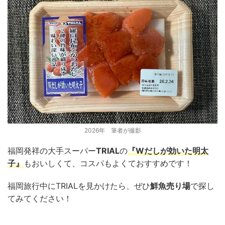
2026年 筆者が撮影
福岡発祥の大手スーパー
TRIAL
の
『Wだしが効いた明太
子』
もおいしくて、コスパもよくておすすめです！
福岡旅行中にTRIALを見かけたら、ぜひ
鮮魚売り場
で探し
てみてください！