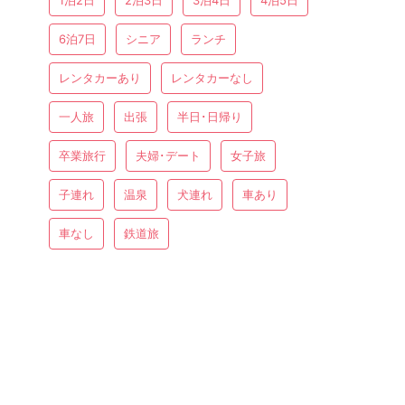
1泊2日
2泊3日
3泊4日
4泊5日
6泊7日
シニア
ランチ
レンタカーあり
レンタカーなし
一人旅
出張
半日･日帰り
卒業旅行
夫婦･デート
女子旅
子連れ
温泉
犬連れ
車あり
車なし
鉄道旅