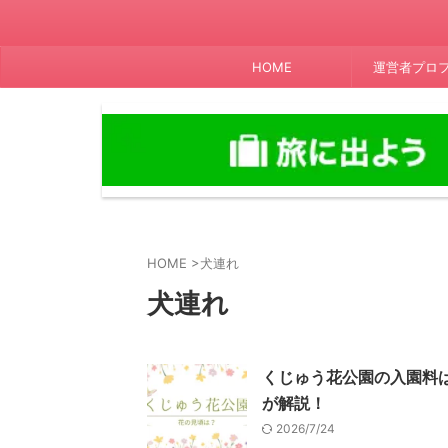
HOME
運営者プロ
HOME
>
犬連れ
犬連れ
くじゅう花公園の入園料
が解説！
2026/7/24