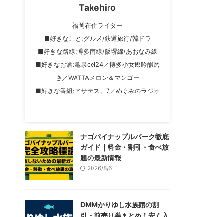
Takehiro
福岡在住ライター
■好きなこと:グルメ/鉄道旅行/韓ドラ
■好きな路線:博多南線/阪堺線/あおなみ線
■好きなお酒:亀泉cel24／博多小女郎吟醸磨
き／WATTAメロン＆マンゴー
■好きな番組:アサデス。7／めぐみのラジオ
ナゴパイナップルパーク徹底
ガイド｜料金・割引・食べ放
題の最新情報
2026/8/6
DMMかりゆし水族館の割
引・前売り券まとめ！安く入