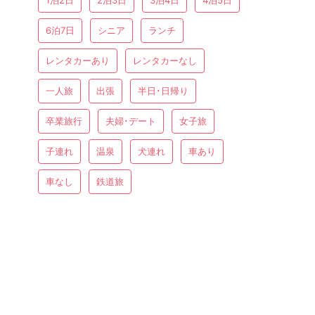
1泊2日
2泊3日
3泊4日
4泊5日
6泊7日
シニア
ランチ
レンタカーあり
レンタカーなし
一人旅
出張
半日･日帰り
卒業旅行
夫婦･デート
女子旅
子連れ
温泉
犬連れ
車あり
車なし
鉄道旅