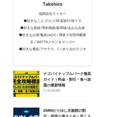
Takehiro
福岡在住ライター
■好きなこと:グルメ/鉄道旅行/韓ドラ
■好きな路線:博多南線/阪堺線/あおなみ線
■好きなお酒:亀泉cel24／博多小女郎吟醸磨
き／WATTAメロン＆マンゴー
■好きな番組:アサデス。7／めぐみのラジオ
ナゴパイナップルパーク徹底
ガイド｜料金・割引・食べ放
題の最新情報
2026/8/6
DMMかりゆし水族館の割
引・前売り券まとめ！安く入