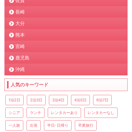
佐賀
長崎
大分
熊本
宮崎
鹿児島
沖縄
人気のキーワード
1泊2日
2泊3日
3泊4日
4泊5日
6泊7日
シニア
ランチ
レンタカーあり
レンタカーなし
一人旅
出張
半日･日帰り
卒業旅行