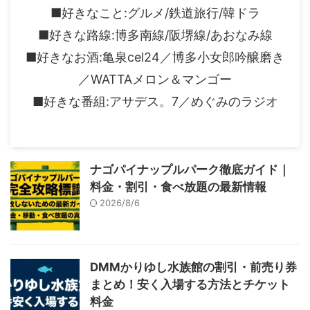
■好きなこと:グルメ/鉄道旅行/韓ドラ
■好きな路線:博多南線/阪堺線/あおなみ線
■好きなお酒:亀泉cel24／博多小女郎吟醸磨き
／WATTAメロン＆マンゴー
■好きな番組:アサデス。7／めぐみのラジオ
ナゴパイナップルパーク徹底ガイド｜
料金・割引・食べ放題の最新情報
2026/8/6
DMMかりゆし水族館の割引・前売り券
まとめ！安く入場する方法とチケット
料金