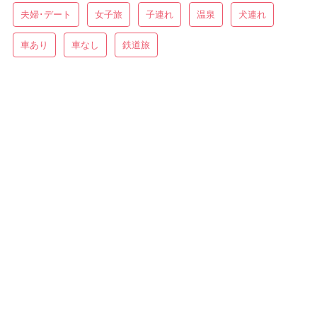
夫婦･デート
女子旅
子連れ
温泉
犬連れ
車あり
車なし
鉄道旅