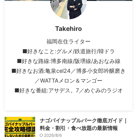
Takehiro
福岡在住ライター
■好きなこと:グルメ/鉄道旅行/韓ドラ
■好きな路線:博多南線/阪堺線/あおなみ線
■好きなお酒:亀泉cel24／博多小女郎吟醸磨き
／WATTAメロン＆マンゴー
■好きな番組:アサデス。7／めぐみのラジオ
ナゴパイナップルパーク徹底ガイド｜
料金・割引・食べ放題の最新情報
2026/8/6