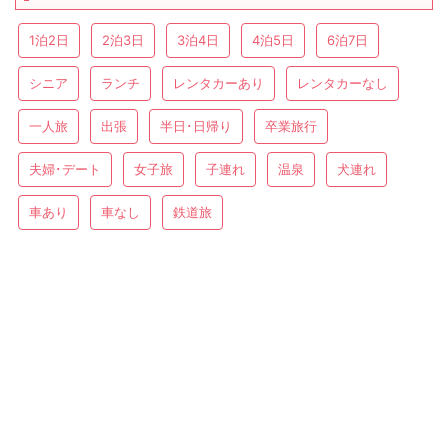
1泊2日
2泊3日
3泊4日
4泊5日
6泊7日
シニア
ランチ
レンタカーあり
レンタカーなし
一人旅
出張
半日･日帰り
卒業旅行
夫婦･デート
女子旅
子連れ
温泉
犬連れ
車あり
車なし
鉄道旅