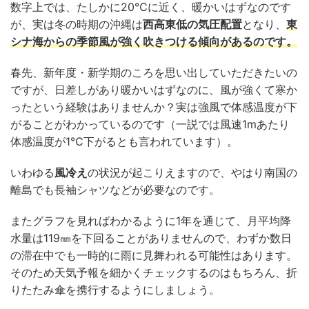
数字上では、たしかに20℃に近く、暖かいはずなのです
が、実は冬の時期の沖縄は
西高東低の気圧配置
となり、
東
シナ海からの季節風が強く吹きつける傾向があるのです。
春先、新年度・新学期のころを思い出していただきたいの
ですが、日差しがあり暖かいはずなのに、風が強くて寒か
ったという経験はありませんか？実は強風で体感温度が下
がることがわかっているのです（一説では風速1mあたり
体感温度が1℃下がるとも言われています）。
いわゆる
風冷え
の状況が起こりえますので、やはり南国の
離島でも長袖シャツなどが必要なのです。
またグラフを見ればわかるように1年を通じて、月平均降
水量は119㎜を下回ることがありませんので、わずか数日
の滞在中でも一時的に雨に見舞われる可能性はあります。
そのため天気予報を細かくチェックするのはもちろん、折
りたたみ傘を携行するようにしましょう。