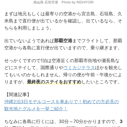
南ぬ島 石垣空港 Photo by NISHIYORI
まずは地元もしくは最寄りの空港から宮古島、石垣島、久
米島まで直行便が出ているかを確認し、出ているなら、そ
ちらを利用しましょう。
出ていないようであれば
那覇空港
までフライトして、那覇
空港から各島に直行便が出ていますので、乗り継ぎます。
せっかくですので1泊は空港近くの那覇市街地や瀬長島な
どにステイして、国際通りや
ウミカジテラス
ほかを観光し
てもいいのかもしれません。帰りの便が午前・午後かによ
りますが、
最終夜のステイをおすすめ
したいところです。
【関連記事】
沖縄2泊3日モデルコースを車ありで！初めての方必見の
観光地とグルメを一挙ご紹介！
ちなみに各島に行くには、30分～70分かかりますので、
3