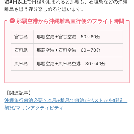
泊4日以上
で日程を組まれると那覇も、石垣島などの沖縄
離島も思う存分楽しめると思います。
那覇空港から沖縄離島直行便のフライト時間
宮古島
那覇空港✈宮古空港 50～60分
石垣島
那覇空港✈石垣空港 60～70分
久米島
那覇空港✈久米島空港 30～40分
【関連記事】
沖縄旅行何泊必要？本島+離島で何泊がベストかを解説！
初旅/マリンアクティビティ