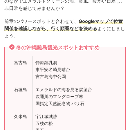
のなかでエメラルドグリーンの海、潮風、暖かい日差し、
非日常を感じてみませんか？
前章のパワースポットと合わせて、
Googleマップで位置
関係を確認しながら、行く順番などを決める
ようにしまし
ょう。
冬の沖縄離島観光スポットおすすめ
宮古島
仲原鍾乳洞
東平安名崎見晴台
宮古島海中公園
石垣島
エメラルドの海を見る展望台
吹通川のマングローブ林
国指定天然記念物 バリ石
久米島
宇江城城跡
五枝の松