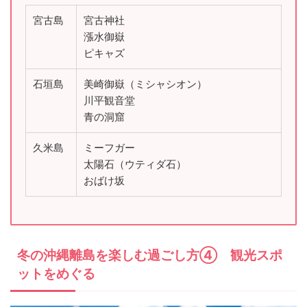
宮古島
宮古神社
漲水御嶽
ピキャズ
石垣島
美崎御嶽（ミシャシオン）
川平観音堂
青の洞窟
久米島
ミーフガー
太陽石（ウティダ石）
おばけ坂
冬の沖縄離島を楽しむ過ごし方④ 観光スポ
ットをめぐる