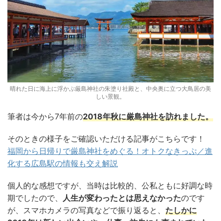
晴れた日に海上に浮かぶ厳島神社の朱塗り社殿と、中央奥に立つ大鳥居の美
しい景観。
筆者は今から7年前の
2018年秋に厳島神社を訪れました。
そのときの様子をご確認いただける記事がこちらです！
福岡から日帰りで厳島神社をめぐる！オトクなきっぷ／進
化する広島駅の情報も交え解説
個人的な感想ですが、当時は比較的、公私ともに好調な時
期でしたので、
人生が変わったとは思えなかった
のです
が、スマホカメラの写真などで振り返ると、
たしかに