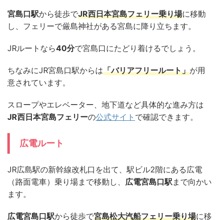
宮島口駅
から徒歩で
JR西日本宮島フェリー乗り場
に移動
し、フェリーで厳島神社がある宮島に降り立ちます。
JRルートなら
40分
で宮島口にたどり着けるでしょう。
ちなみにJR宮島口駅からは
「バリアフリールート」
が用
意されています。
スロープやエレベーター、地下道など具体的な進み方は
JR西日本宮島フェリー
の
公式サイト
で確認できます。
広電ルート
JR広島駅の新幹線改札口を出て、駅ビル2階にある広電
（路面電車）乗り場まで移動し、
広電宮島口駅
まで向かい
ます。
広電宮島口駅
から徒歩で
宮島松大汽船フェリー乗り場
に移