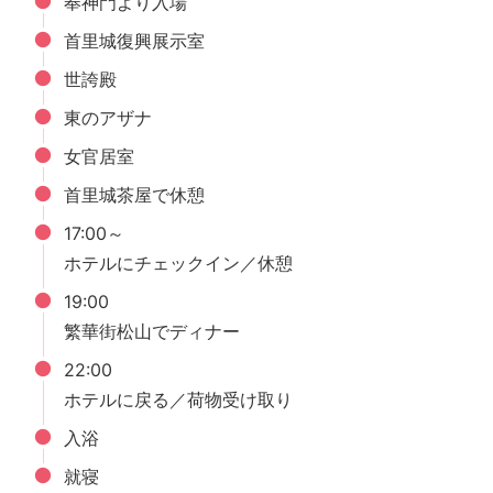
奉神門より入場
首里城復興展示室
世誇殿
東のアザナ
女官居室
首里城茶屋で休憩
17:00～
ホテルにチェックイン／休憩
19:00
繁華街松山でディナー
22:00
ホテルに戻る／荷物受け取り
入浴
就寝