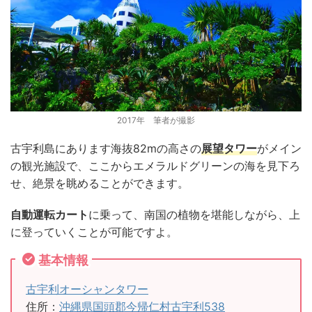
2017年 筆者が撮影
古宇利島にあります海抜82mの高さの
展望タワー
がメイン
の観光施設で、ここからエメラルドグリーンの海を見下ろ
せ、絶景を眺めることができます。
自動運転カート
に乗って、南国の植物を堪能しながら、上
に登っていくことが可能ですよ。
基本情報
古宇利オーシャンタワー
住所：
沖縄県国頭郡今帰仁村古宇利538