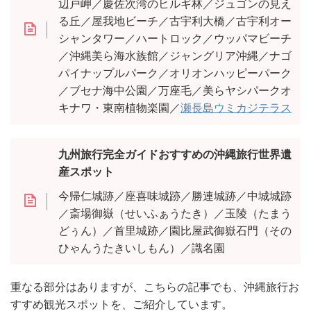
辺戸岬／慶佐次湾のヒルギ林／ジュゴンの見え
る丘／屋我地ビーチ／古宇利大橋／古宇利オー
シャンタワー／ハートロック／ウッパマビーチ
／沖縄美ら海水族館／ジャングリア沖縄／ナゴ
パイナップルパーク／オリオンハッピーパーク
／ブセナ海中公園／万座毛／美らヤシパークオ
キナワ・東南植物楽園／
瀬長島ウミカジテラス
九州旅行完全ガイドおすすめの沖縄旅行世界遺
産スポット
今帰仁城跡／座喜味城跡／勝連城跡／中城城跡
／斎場御嶽（せいふぁうたき）／玉陵（たまう
どぅん）／首里城跡／園比屋武御嶽石門（その
ひゃんうたきいしもん）／識名園
重なる部分はありますが、こちらの記事でも、沖縄旅行お
すすめ観光スポットを、ご紹介しています。