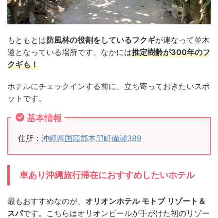
もともとは
防風林の役割をしているフクギ
が連なって並木
道となっている場所です。なかには
推定樹齢が300年のフ
クギも！
ホテルにチェックインする前に、立ち寄っておきたいスポ
ットです。
基本情報
住所：
沖縄県国頭郡本部町備瀬389
車あり沖縄旅行滞在におすすめしたいホテル
最もおすすめなのが、
オリオンホテル モトブ リゾート＆
スパ
です。こちらはオリオンビールが手がけた初のリゾー