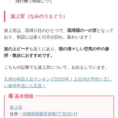
飛行機で帰路につく
波上宮（なみのうえぐう）
波上宮は、琉球八社のひとつで、
琉球国の一の宮
となって
おり、初詣には多くの方が訪れ、賑わいます！
波の上ビーチ
も近くにあり、
朝の清々しい空気の中の参
拝・散歩におすすめです。
こちらの記事でも波上宮について、お伝えしています。
九州の初詣人出ランキング2025年！上位10の予想と正し
い参拝作法にも言及！
基本情報
波上宮
住所：
沖縄県那覇市若狭1丁目25-11