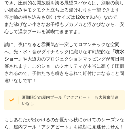
でき、圧倒的な開放感を誇る展望スパからは、別府の美し
い街並みやモクモクと立ち上る湯けむりを一望できます。
浮き輪の持ち込みもOK（サイズは120cm以内）なので、
まだ泳げない小さなお子様もプカプカと浮かびながら、安
心して温泉プールを満喫できますよ。
誠に、夜になると雰囲気が一変してロマンチックな空間
へ。光・水・音がダイナミックに織りなす幻想的な
「噴水
ショー」
や大迫力のプロジェクションマッピングが毎日開
催されます。このショーのクオリティが本当に高くて圧倒
されるので、子供たちも瞬きを忘れて釘付けになること間
違いなしです！
夏期限定の屋内プール「アクアビート」も大興奮間違
いなし
もしあなたが出かけるのが夏から秋にかけてのシーズンな
ら、屋内プール「アクアビート」も絶対に見逃せません！