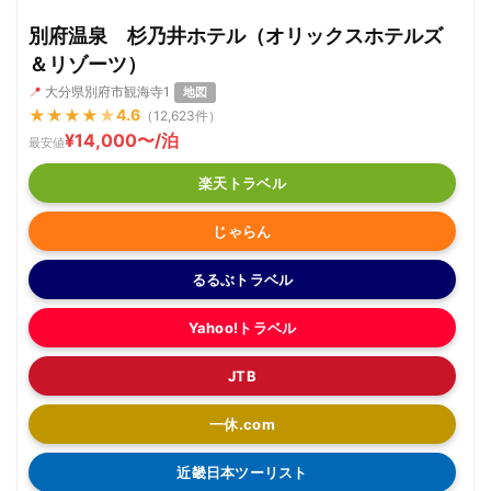
別府温泉 杉乃井ホテル（オリックスホテルズ
＆リゾーツ）
📍
大分県別府市観海寺1
地図
★
★
★
★
★
4.6
（12,623件）
¥14,000〜/泊
最安値
楽天トラベル
じゃらん
るるぶトラベル
Yahoo!トラベル
JTB
一休.com
近畿日本ツーリスト