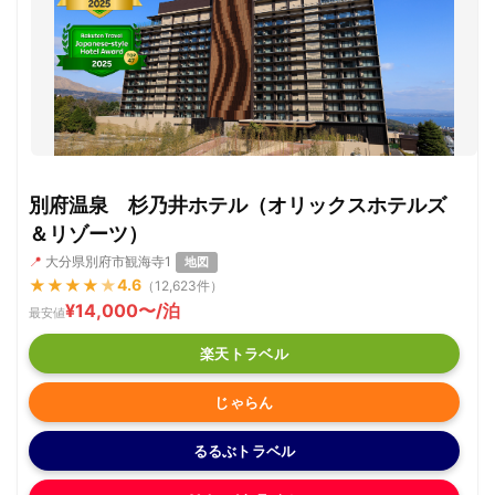
別府温泉 杉乃井ホテル（オリックスホテルズ
＆リゾーツ）
📍
大分県別府市観海寺1
地図
★
★
★
★
★
4.6
（12,623件）
¥14,000〜/泊
最安値
楽天トラベル
じゃらん
るるぶトラベル