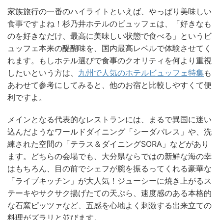
家族旅行の一番のハイライトといえば、やっぱり美味しい
食事ですよね！杉乃井ホテルのビュッフェは、「好きなも
のを好きなだけ、最高に美味しい状態で食べる」というビ
ュッフェ本来の醍醐味を、国内最高レベルで体験させてく
れます。もしホテル選びで食事のクオリティを何より重視
したいという方は、
九州で人気のホテルビュッフェ特集
も
あわせて参考にしてみると、他のお宿と比較しやすくて便
利ですよ。
メインとなる代表的なレストランには、まるで異国に迷い
込んだようなワールドダイニング「シーダパレス」や、洗
練された空間の「テラス＆ダイニングSORA」などがあり
ます。どちらの会場でも、大分県ならではの新鮮な海の幸
はもちろん、目の前でシェフが腕を振るってくれる豪華な
「ライブキッチン」が大人気！ジューシーに焼き上がるス
テーキやサクサク揚げたての天ぷら、速度感のある本格的
な石窯ピッツァなど、五感を心地よく刺激する出来立ての
料理がズラリと並びます。