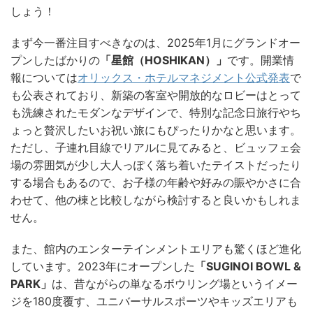
しょう！
まず今一番注目すべきなのは、2025年1月にグランドオー
プンしたばかりの
「星館（HOSHIKAN）」
です。開業情
報については
オリックス・ホテルマネジメント公式発表
で
も公表されており、新築の客室や開放的なロビーはとって
も洗練されたモダンなデザインで、特別な記念日旅行やち
ょっと贅沢したいお祝い旅にもぴったりかなと思います。
ただし、子連れ目線でリアルに見てみると、ビュッフェ会
場の雰囲気が少し大人っぽく落ち着いたテイストだったり
する場合もあるので、お子様の年齢や好みの賑やかさに合
わせて、他の棟と比較しながら検討すると良いかもしれま
せん。
また、館内のエンターテインメントエリアも驚くほど進化
しています。2023年にオープンした
「SUGINOI BOWL &
PARK」
は、昔ながらの単なるボウリング場というイメー
ジを180度覆す、ユニバーサルスポーツやキッズエリアも