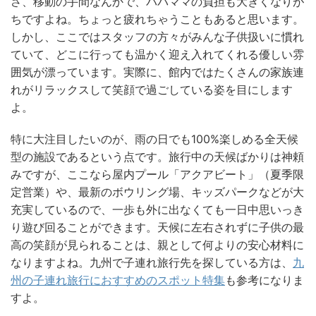
さ、移動の手間なんかで、パパママの負担も大きくなりが
ちですよね。ちょっと疲れちゃうこともあると思います。
しかし、ここではスタッフの方々がみんな子供扱いに慣れ
ていて、どこに行っても温かく迎え入れてくれる優しい雰
囲気が漂っています。実際に、館内ではたくさんの家族連
れがリラックスして笑顔で過ごしている姿を目にします
よ。
特に大注目したいのが、雨の日でも100%楽しめる全天候
型の施設であるという点です。旅行中の天候ばかりは神頼
みですが、ここなら屋内プール「アクアビート」（夏季限
定営業）や、最新のボウリング場、キッズパークなどが大
充実しているので、一歩も外に出なくても一日中思いっき
り遊び回ることができます。天候に左右されずに子供の最
高の笑顔が見られることは、親として何よりの安心材料に
なりますよね。九州で子連れ旅行先を探している方は、
九
州の子連れ旅行におすすめのスポット特集
も参考になりま
すよ。