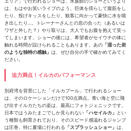
エリア」で行われるショーは、水族館のショーというより
は、もはやお笑いライブのよう。巨体を揺らして腹筋をし
たり、投げキッスをしたり、観客に向かって豪快に水を噴
き出したり…。トレーナーさんとの息の合った（あるいは
ワザと外した？）やり取りは、大人でもお腹を抱えて笑っ
てしまいます。ショーの後には、希望者がセイウチの体に
触れる時間が設けられることもあります。あの
「湿った岩
のような独特の感触」
は、ぜひ自分の手で確かめてみてく
ださい。
迫力満点！イルカのパフォーマンス
別府湾を背景にした「イルカプール」で行われるショー
は、そのロケーションだけで100点満点。青い海と空に飛
び出すイルカたちの姿は、最高にフォトジェニックです。
日本ではうみたまごでしか見られない
「ハセイルカ」
とい
う種類も飼育されており、そのスピード感溢れるジャンプ
は圧巻。特に夏場に行われる
「スプラッシュショー」
は、