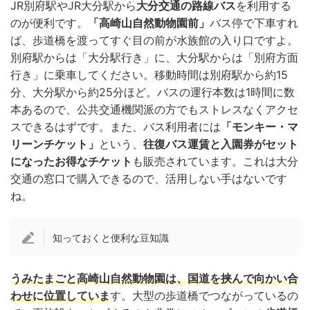
JR別府駅やJR大分駅から
大分交通の路線バス
を利用する
のが便利です。
「高崎山自然動物園前」
バス停で下車すれ
ば、歩道橋を渡ってすぐ目の前が水族館の入り口ですよ。
別府駅からは「大分駅行き」に、大分駅からは「別府方面
行き」に乗車してください。移動時間は別府駅から約15
分、大分駅から約25分ほど。バスの運行本数は1時間に数
本あるので、公共交通機関派の方でもストレスなくアクセ
スできるはずです。また、バス利用者には
「モンキー・マ
リーンチケット」
という、
往復バス運賃と入園券がセット
になったお得なチケット
も販売されています。これは大分
交通の窓口で購入できるので、活用しない手はないです
ね。
知っておくと便利な豆知識
うみたまごと高崎山自然動物園は、国道を挟んで向かい合
わせに位置していま
す。大型の歩道橋でつながっているの