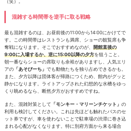
（笑）。
混雑する時間帯を逆手に取る戦略
最も混雑するのは、お昼前後の11:00から14:00にかけてで
す。この時間帯はレストランも満席、ショーの観覧席も争
奪戦になります。そこでおすすめなのが、
開館直後の
9:00に入場するか、逆に15:00以降の夕方
を狙うこと。
朝一番ならショーの席取りも余裕がありますし、人気エリ
アの
「あそびーち」
でも動物たちを独り占めできるかも。
また、夕方以降は団体客が帰路につくため、館内がグッと
静かになります。ライトアップされた幻想的な水槽をゆっ
くり眺めるなら、断然夕方がおすすめですね。
また、混雑対策として
「モンキー・マリーンチケット」
の
利用も検討してください。これは先ほども触れたバスのセ
ット券ですが、車を使わないことで駐車場の渋滞に巻き込
まれる心配がなくなります。特に別府方面から来る場合