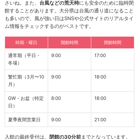
さいね。また、
台風などの荒天時
にも安全のために臨時閉
館することがあります。大分県は台風の通り道になること
も多いので、風が強い日はSNSや公式サイトのリアルタイ
ム情報をチェックするのがベストです。
時期・曜日
開館時間
閉館時間
通常期（平日・
9:00
17:00
冬場）
繁忙期（3月〜10
9:00
18:00
月）
GW・お盆（特定
8:00
18:00
日）
夏季夜間営業日
9:00
21:00
入館の最終受付は、
閉館の30分前
までとなっています。