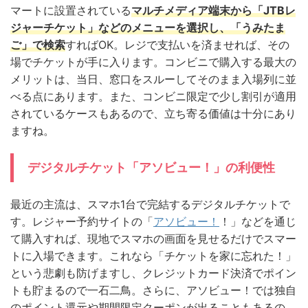
マートに設置されている
マルチメディア端末から「JTBレ
ジャーチケット」などのメニューを選択し、「うみたま
ご」で検索
すればOK。レジで支払いを済ませれば、その
場でチケットが手に入ります。コンビニで購入する最大の
メリットは、当日、窓口をスルーしてそのまま入場列に並
べる点にあります。また、コンビニ限定で少し割引が適用
されているケースもあるので、立ち寄る価値は十分にあり
ますね。
デジタルチケット「アソビュー！」の利便性
最近の主流は、スマホ1台で完結するデジタルチケットで
す。レジャー予約サイトの「
アソビュー！
！」などを通じ
て購入すれば、現地でスマホの画面を見せるだけでスマー
トに入場できます。これなら「チケットを家に忘れた！」
という悲劇も防げますし、クレジットカード決済でポイン
トも貯まるので一石二鳥。さらに、アソビュー！では独自
のポイント還元や期間限定クーポンが出ることもあるの