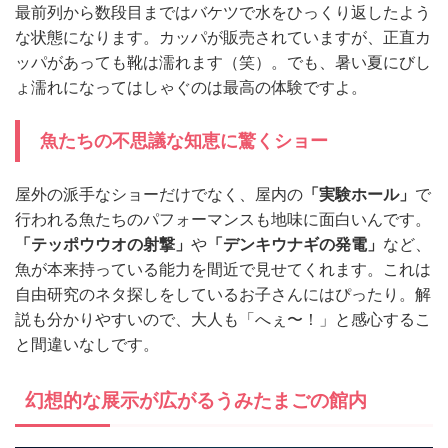
最前列から数段目まではバケツで水をひっくり返したよう
な状態になります。カッパが販売されていますが、正直カ
ッパがあっても靴は濡れます（笑）。でも、暑い夏にびし
ょ濡れになってはしゃぐのは最高の体験ですよ。
魚たちの不思議な知恵に驚くショー
屋外の派手なショーだけでなく、屋内の
「実験ホール」
で
行われる魚たちのパフォーマンスも地味に面白いんです。
「テッポウウオの射撃」
や
「デンキウナギの発電」
など、
魚が本来持っている能力を間近で見せてくれます。これは
自由研究のネタ探しをしているお子さんにはぴったり。解
説も分かりやすいので、大人も「へぇ〜！」と感心するこ
と間違いなしです。
幻想的な展示が広がるうみたまごの館内