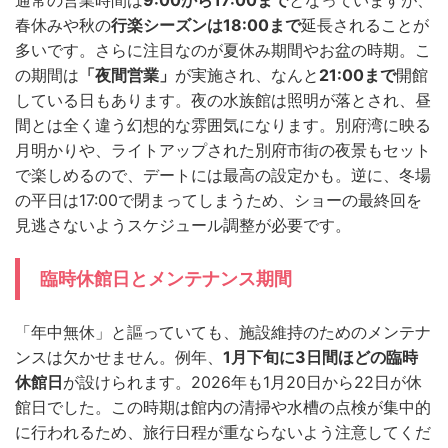
通常の営業時間は
9:00から17:00まで
となっていますが、
春休みや秋の
行楽シーズンは18:00まで
延長されることが
多いです。さらに注目なのが夏休み期間やお盆の時期。こ
の期間は
「夜間営業」
が実施され、なんと
21:00まで
開館
している日もあります。夜の水族館は照明が落とされ、昼
間とは全く違う幻想的な雰囲気になります。別府湾に映る
月明かりや、ライトアップされた別府市街の夜景もセット
で楽しめるので、デートには最高の設定かも。逆に、冬場
の平日は17:00で閉まってしまうため、ショーの最終回を
見逃さないようスケジュール調整が必要です。
臨時休館日とメンテナンス期間
「年中無休」と謳っていても、施設維持のためのメンテナ
ンスは欠かせません。例年、
1月下旬に3日間ほどの臨時
休館日
が設けられます。2026年も1月20日から22日が休
館日でした。この時期は館内の清掃や水槽の点検が集中的
に行われるため、旅行日程が重ならないよう注意してくだ