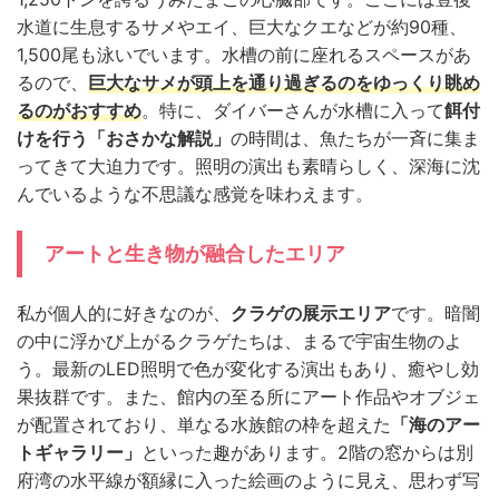
水道に生息するサメやエイ、巨大なクエなどが約90種、
1,500尾も泳いでいます。水槽の前に座れるスペースがあ
るので、
巨大なサメが頭上を通り過ぎるのをゆっくり眺め
るのがおすすめ
。特に、ダイバーさんが水槽に入って
餌付
けを行う「おさかな解説」
の時間は、魚たちが一斉に集ま
ってきて大迫力です。照明の演出も素晴らしく、深海に沈
んでいるような不思議な感覚を味わえます。
アートと生き物が融合したエリア
私が個人的に好きなのが、
クラゲの展示エリア
です。暗闇
の中に浮かび上がるクラゲたちは、まるで宇宙生物のよ
う。最新のLED照明で色が変化する演出もあり、癒やし効
果抜群です。また、館内の至る所にアート作品やオブジェ
が配置されており、単なる水族館の枠を超えた
「海のアー
トギャラリー」
といった趣があります。2階の窓からは別
府湾の水平線が額縁に入った絵画のように見え、思わず写