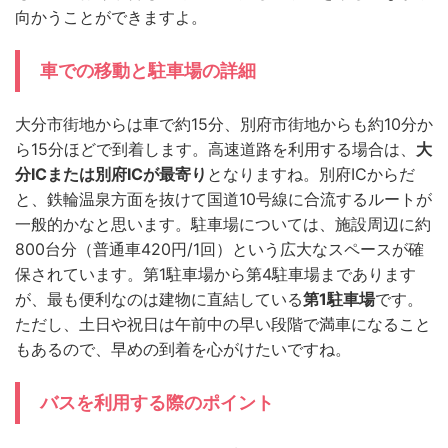
向かうことができますよ。
車での移動と駐車場の詳細
大分市街地からは車で約15分、別府市街地からも約10分か
ら15分ほどで到着します。高速道路を利用する場合は、
大
分ICまたは別府ICが最寄り
となりますね。別府ICからだ
と、鉄輪温泉方面を抜けて国道10号線に合流するルートが
一般的かなと思います。駐車場については、施設周辺に約
800台分（普通車420円/1回）という広大なスペースが確
保されています。第1駐車場から第4駐車場まであります
が、最も便利なのは建物に直結している
第1駐車場
です。
ただし、土日や祝日は午前中の早い段階で満車になること
もあるので、早めの到着を心がけたいですね。
バスを利用する際のポイント