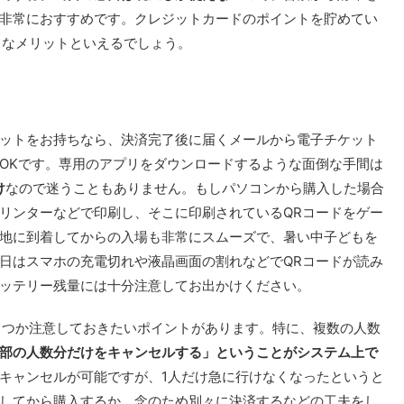
非常におすすめです。クレジットカードのポイントを貯めてい
きなメリットといえるでしょう。
ットをお持ちなら、決済完了後に届くメールから電子チケット
OKです。専用のアプリをダウンロードするような面倒な手間は
け
なので迷うこともありません。もしパソコンから購入した場合
リンターなどで印刷し、そこに印刷されているQRコードをゲー
地に到着してからの入場も非常にスムーズで、暑い中子どもを
日はスマホの充電切れや液晶画面の割れなどでQRコードが読み
ッテリー残量には十分注意してお出かけください。
くつか注意しておきたいポイントがあります。特に、複数の人数
部の人数分だけをキャンセルする」ということがシステム上で
キャンセルが可能ですが、1人だけ急に行けなくなったというと
してから購入するか、念のため別々に決済するなどの工夫をし