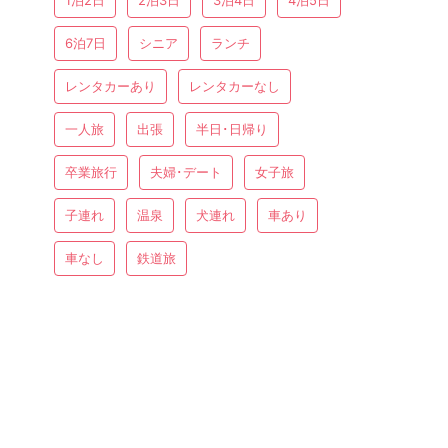
1泊2日
2泊3日
3泊4日
4泊5日
6泊7日
シニア
ランチ
レンタカーあり
レンタカーなし
一人旅
出張
半日･日帰り
卒業旅行
夫婦･デート
女子旅
子連れ
温泉
犬連れ
車あり
車なし
鉄道旅