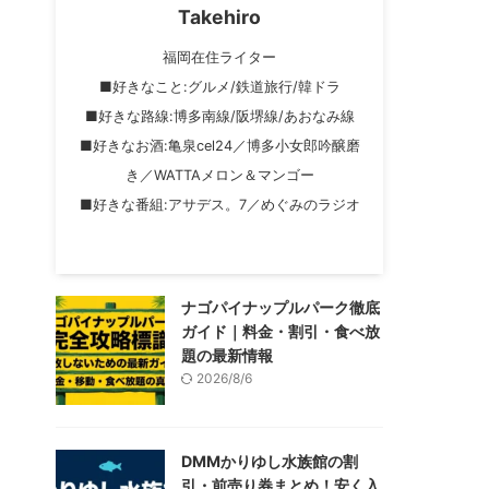
Takehiro
福岡在住ライター
■好きなこと:グルメ/鉄道旅行/韓ドラ
■好きな路線:博多南線/阪堺線/あおなみ線
■好きなお酒:亀泉cel24／博多小女郎吟醸磨
き／WATTAメロン＆マンゴー
■好きな番組:アサデス。7／めぐみのラジオ
ナゴパイナップルパーク徹底
ガイド｜料金・割引・食べ放
題の最新情報
2026/8/6
DMMかりゆし水族館の割
引・前売り券まとめ！安く入