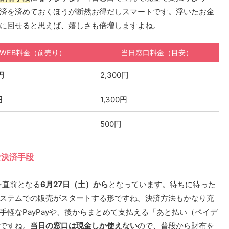
済を済めておくほうが断然お得だしスマートです。浮いたお金
に回せると思えば、嬉しさも倍増しますよね。
WEB料金（前売り）
当日窓口料金（目安）
円
2,300円
円
1,300円
500円
な決済手段
ン直前となる
6月27日（土）から
となっています。待ちに待った
ステムでの販売がスタートする形ですね。決済方法もかなり充
軽なPayPayや、後からまとめて支払える「あと払い（ペイデ
ですね。
当日の窓口は現金しか使えない
ので、普段から財布を