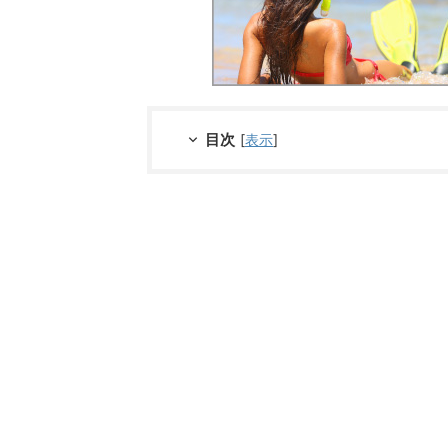
目次
[
表示
]