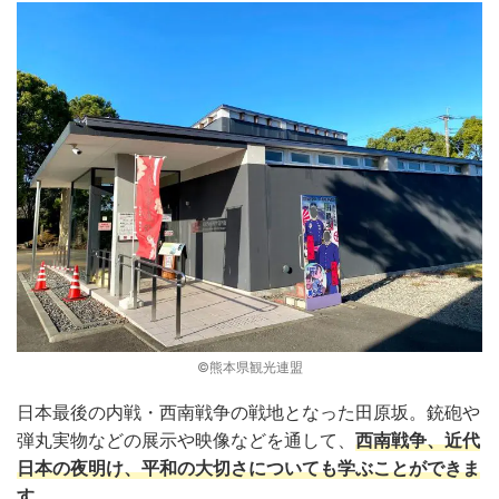
©熊本県観光連盟
日本最後の内戦・西南戦争の戦地となった田原坂。銃砲や
弾丸実物などの展示や映像などを通して、
西南戦争、近代
日本
の
夜明け
、平和の大切さについても学ぶことができま
す。