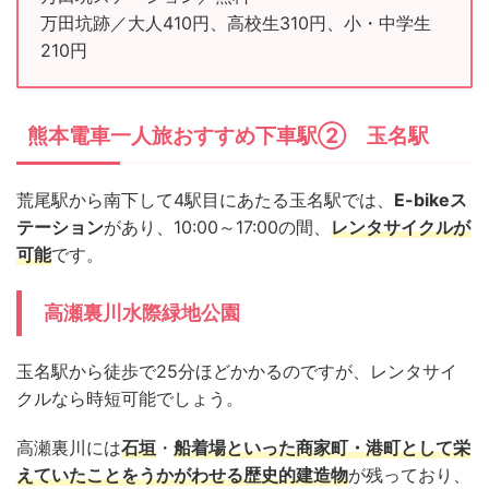
万田坑跡／大人410円、高校生310円、小・中学生
210円
熊本電車一人旅おすすめ下車駅② 玉名駅
荒尾駅から南下して4駅目にあたる玉名駅では、
E-bikeス
テーション
があり、10:00～17:00の間、
レンタサイクルが
可能
です。
高瀬裏川水際緑地公園
玉名駅から徒歩で25分ほどかかるのですが、レンタサイ
クルなら時短可能でしょう。
高瀬裏川には
石垣
・
船着場といった商家町・港町として栄
えていたことをうかがわせる歴史的建造物
が残っており、