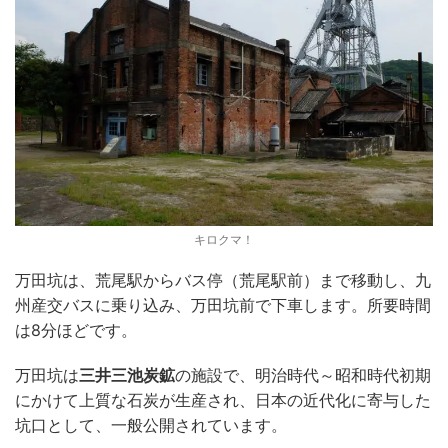
キロクマ！
万田坑は、荒尾駅からバス停（荒尾駅前）まで移動し、九
州産交バスに乗り込み、万田坑前で下車します。所要時間
は8分ほどです。
万田坑は
三井三池炭鉱
の施設で、明治時代～昭和時代初期
にかけて上質な石炭が生産され、日本の近代化に寄与した
坑口として、一般公開されています。