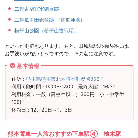
二俣古閑官軍砲台跡
二俣瓜生田砲台跡 （官軍陣地）
横平山公園（横平山古戦場）
といった史跡もあります。あと、田原坂駅の構内外には、
お手洗いがない
ようですので、その点に注意です。
基本情報
住所：
熊本県熊本市北区植木町豊岡858-1
利用可能時間：9:00〜17:00 最終入館 16:30
利用料金：一般（高校生以上）300円 小・中学生
100円
休館日：12月29日～1月3日
熊本電車一人旅おすすめ下車駅④ 植木駅