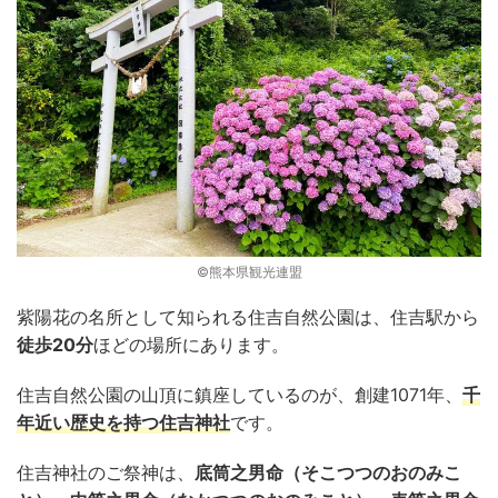
©熊本県観光連盟
紫陽花の名所として知られる住吉自然公園は、住吉駅から
徒歩20分
ほどの場所にあります。
住吉自然公園の山頂に鎮座しているのが、創建1071年、
千
年近い歴史を持つ住吉神社
です。
住吉神社のご祭神は、
底筒之男命（そこつつのおのみこ