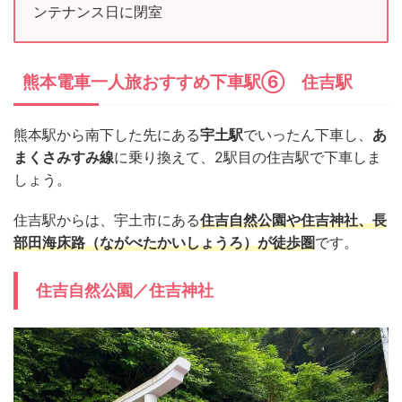
ンテナンス日に閉室
熊本電車一人旅おすすめ下車駅⑥ 住吉駅
熊本駅から南下した先にある
宇土駅
でいったん下車し、
あ
まくさみすみ線
に乗り換えて、2駅目の住吉駅で下車しま
しょう。
住吉駅からは、宇土市にある
住吉自然公園や住吉神社、長
部田海床路（ながべたかいしょうろ）が徒歩圏
です。
住吉自然公園／住吉神社