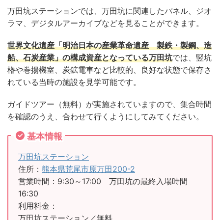
万田坑ステーションでは、万田坑に関連したパネル、ジオ
ラマ、デジタルアーカイブなどを見ることができます。
世界文化遺産「明治日本の産業革命遺産 製鉄・製鋼、造
船、石炭産業」の構成資産となっている万田坑
では、竪坑
櫓や巻揚機室、炭鉱電車など比較的、良好な状態で保存さ
れている当時の施設を見学可能です。
ガイドツアー（無料）が実施されていますので、集合時間
を確認のうえ、合わせて行くようにしてみてください。
基本情報
万田坑ステーション
住所：
熊本県荒尾市原万田200-2
営業時間：9:30～17:00 万田坑の最終入場時間
16:30
利用料金：
万田坑ステーション／無料