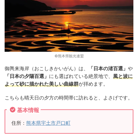
©熊本県観光連盟
御輿来海岸（おこしきかいがん）は、
「日本の渚百選」
や
「日本の夕陽百選」
にも選ばれている絶景地で、
風と波に
よって砂に描かれた美しい曲線群
が拝めます。
こちらも晴天日の夕方の時間帯に訪れると、よさげです。
基本情報
住所：
熊本県宇土市戸口町