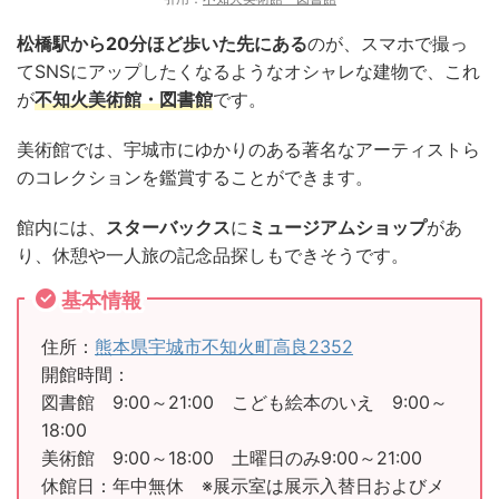
松橋駅から20分ほど歩いた先にある
のが、スマホで撮っ
てSNSにアップしたくなるようなオシャレな建物で、これ
が
不知火美術館・図書館
です。
美術館では、宇城市にゆかりのある著名なアーティストら
のコレクションを鑑賞することができます。
館内には、
スターバックス
に
ミュージアムショップ
があ
り、休憩や一人旅の記念品探しもできそうです。
基本情報
住所：
熊本県宇城市不知火町高良2352
開館時間：
図書館 9:00～21:00 こども絵本のいえ 9:00～
18:00
美術館 9:00～18:00 土曜日のみ9:00～21:00
休館日：年中無休 ※展示室は展示入替日およびメ