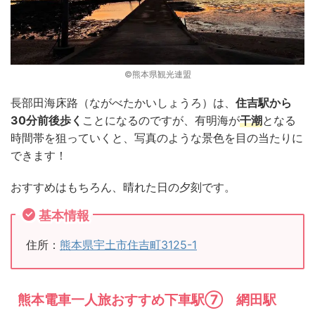
©熊本県観光連盟
長部田海床路（ながべたかいしょうろ）は、
住吉駅から
30分前後歩く
ことになるのですが、有明海が
干潮
となる
時間帯を狙っていくと、写真のような景色を目の当たりに
できます！
おすすめはもちろん、晴れた日の夕刻です。
基本情報
住所：
熊本県宇土市住吉町3125-1
熊本電車一人旅おすすめ下車駅⑦ 網田駅