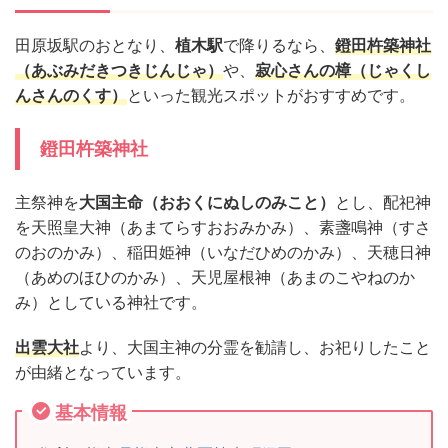
田原坂駅のおとなり、
植木駅
で降りるなら、
鐙田杵築神社
（あぶみだきつきじんじゃ）
や、
寂心さんの樟（じゃくし
んさんのくす）
といった観光スポットがおすすめです。
鐙田杵築神社
主祭神を
大国主命（おおくにぬしのみこと）
とし、配祀神
を天照皇大神（あまてらすおおみかみ）、素盞鳴神（すさ
のおのかみ）、稲田姫神（いなだひめのかみ）、天穂日神
（あめのほひのかみ）、天児屋根神（あまのこやねのか
み）としている神社です。
出雲大社
より、大国主神の分霊を勧請し、お祀りしたこと
が由緒となっています。
基本情報