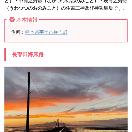
と）・中筒之男命（なかつつのおのみこと）・表筒之男命
（うわつつのおのみこと）の住吉三神及び神功皇后
です。
基本情報
住所：
熊本県宇土市住吉町
長部田海床路