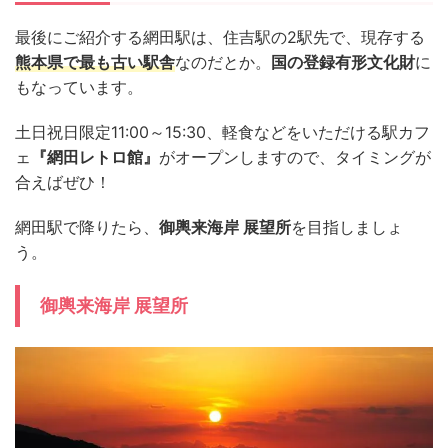
最後にご紹介する網田駅は、住吉駅の2駅先で、現存する
熊本県で最も古い駅舎
なのだとか。
国の登録有形文化財
に
もなっています。
土日祝日限定11:00～15:30、軽食などをいただける駅カフ
ェ
『網田レトロ館』
がオープンしますので、タイミングが
合えばぜひ！
網田駅で降りたら、
御輿来海岸 展望所
を目指しましょ
う。
御輿来海岸 展望所