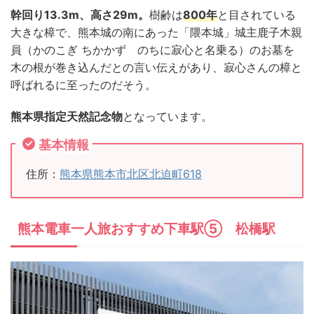
幹回り13.3m、高さ29m。
樹齢は
800年
と目されている
大きな樟で、熊本城の南にあった「隈本城」城主鹿子木親
員（かのこぎ ちかかず のちに寂心と名乗る）のお墓を
木の根が巻き込んだとの言い伝えがあり、寂心さんの樟と
呼ばれるに至ったのだそう。
熊本県指定天然記念物
となっています。
基本情報
住所：
熊本県熊本市北区北迫町618
熊本電車一人旅おすすめ下車駅⑤ 松橋駅