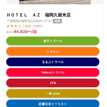
ＨＯＴＥＬ ＡＺ 福岡久留米店
📍
福岡県久留米市山川追分1-11-31
地図
★
★
★
★
★
4.0
（258件）
¥4,820〜/泊
最安値
楽天トラベル
じゃらん
るるぶトラベル
Yahoo!トラベル
JTB
一休.com
近畿日本ツーリスト