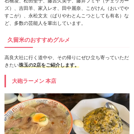
石橋凌、松田聖子、藤吉久美子、藤井フミヤ（チェッカー
ズ）、吉田羊、家入レオ、田中麗奈、こがけん（おいでや
すこが）、永松文太（ばりやわとんこつとしても有名）な
ど、多数の芸能人を輩出しています。
久留米のおすすめグルメ
高良大社に行く道中や、その帰りにぜひ立ち寄っていただ
きたい
珠玉の2店をご紹介します。
大砲ラーメン 本店