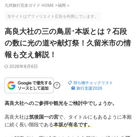
九州旅行完全ガイド HOME
>
福岡
>
当サイトはアフィリエイト広告を利用しています。
高良大社の三の鳥居･本坂とは？石段
の数に光の道や献灯祭！久留米市の情
報も交え解説！
2026年8月6日
📋 持ち物チェックリスト
?
🏨 旅行支援2026
高良大社へのご参拝や観光をご検討中でしょうか。
高良大社は
筑後国一の宮
で、タイトルにもあるように本殿
に続く長い階段である
本坂が有名です。