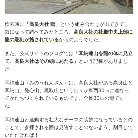
検索時に
「高良大社 龍」
という組み合わせが出てきて、
気になって調べてみたところ、
高良大社の社殿中央上部に
龍の彫刻が施されている
からのようでした。
また、公式サイトのブログでは
「耳納連山を龍の体に見立
て、高良大社はその頭にあたる」
という記載がありまし
た。
耳納連山（みのうれんざん）は、高良大社がある高良山と
耳納山、発心山、鷹取山という山々が東西30㎞に連なっ
てかたちづくられているものです。全長30㎞の龍です
ね！
耳納連山と連動する壮大なテーマの装飾になっているとの
ことで、参拝される際は見逃すことのないよう、刮目して
いただければ！