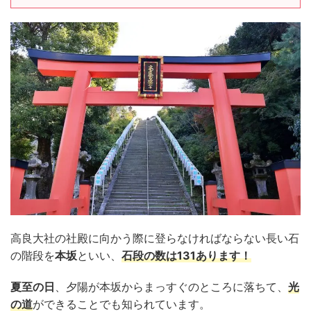
高良大社の社殿に向かう際に登らなければならない長い石
の階段を
本坂
といい、
石段の数は131あります！
夏至の日
、夕陽が本坂からまっすぐのところに落ちて、
光
の道
ができることでも知られています。