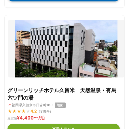
グリーンリッチホテル久留米 天然温泉・有馬
六ツ門の湯
📍
福岡県久留米市日吉町18-1
地図
★
★
★
★
★
4.2
（918件）
¥4,400〜/泊
最安値