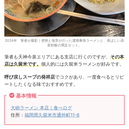
2024年 筆者が撮影｜煮卵と海苔がのった濃厚豚骨ラーメンと、香ばしい高
菜炒飯の満足セット。
筆者も天神今泉エリアにある支店に行くのですが、
その本
店は久留米です。
個人的には久留米ラーメンが好みです。
呼び戻しスープの発祥店
でコクがあり、一度食べるとリピ
ートしたくなる味でおすすめです。
基本情報
大砲ラーメン 本店｜食べログ
住所：
福岡県久留米市通外町11-8