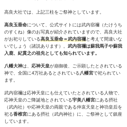
高良大社では、上記三柱をご祭神としています。
高良玉垂命
について、公式サイトには武内宿禰（たけうち
のすくね）像のお写真が紹介されていますので、高良大社
がお祀りしている
高良玉垂命＝武内宿禰
と考えて間違いな
いでしょう（諸説あります）。
武内宿禰は蘇我馬子や蘇我
入鹿、紀貫之の祖先としても知られています。
八幡大神
は、
応神天皇
が崩御後、ご示顕したとされている
神で、全国に4万社あるとされている
八幡宮
で祀られてい
ます。
武内宿禰は応神天皇にも仕えていたとされている人物で、
応神天皇のご降誕地とされている
宇美八幡宮
にある摂社
（武内社）や応神天皇の両親である仲哀天皇と神功皇后を
祀る
香椎宮
にある摂社（武内神社）に、ご祭神として鎮座
しています。