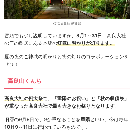
©福岡県観光連盟
冒頭でも少し説明していますが、
8月1～31日
、高良大社
の三の鳥居にある本坂の
灯籠に明かりが灯ります。
夏の夜のご神域の明かりと街の灯りのコラボレーションを
ぜひ！
高良山くんち
高良大社の例大祭
で、
「重陽のお祝い」と「秋の収穫祭」
が重なった高良大社で最も大きなお祭りとなります。
旧暦の9月9日で、9が重なることを
重陽
といい、今は毎年
10月9～11日
に行われているものです。