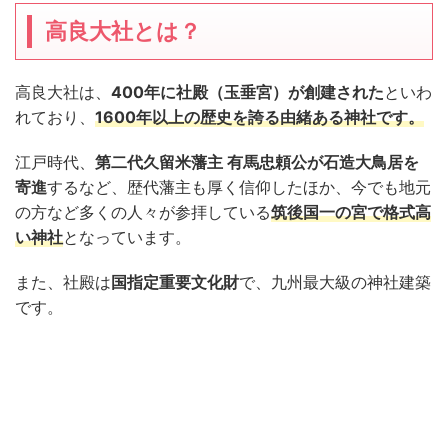
高良大社とは？
高良大社は、
400年に社殿（玉垂宮）が創建された
といわ
れており、
1600年以上の歴史を誇る由緒ある神社です。
江戸時代、
第二代久留米藩主 有馬忠頼公が石造大鳥居を
寄進
するなど、歴代藩主も厚く信仰したほか、今でも地元
の方など多くの人々が参拝している
筑後国一の宮で格式高
い神社
となっています。
また、社殿は
国指定重要文化財
で、九州最大級の神社建築
です。