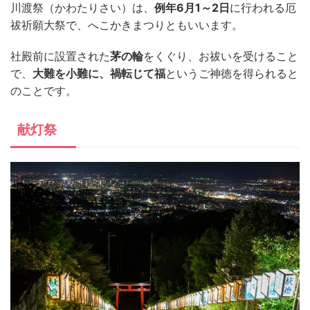
川渡祭（かわたりさい）は、
例年6月1～2日
に行われる厄
祓祈願大祭で、へこかきまつりともいいます。
社殿前に設置された
茅の輪
をくぐり、お祓いを受けること
で、
大難を小難に、禍転じて福
というご神徳を得られると
のことです。
献灯祭