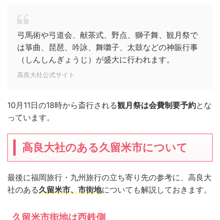
弓馬術や弓道会、献茶式、野点、獅子舞、観月祭で
は箏曲、琵琶、吟詠、舞囃子、太鼓などの神賑行事
（しんしんぎょうじ）が盛大に行われます。
高良大社公式サイト
10月11日の18時から斎行される
観月祭は会費制要予約
とな
っています。
高良大社のある久留米市について
最後に福岡旅行・九州旅行の立ち寄り先の参考に、高良大
社のある
久留米市、市街地
についても解説しておきます。
久留米市街地は西鉄側