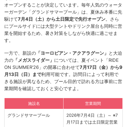
オープンすることが決定しています。毎年人気のウォータ
ーガーデン「グランドサマープール」は、夏休み本番に先
駆けて
7月4日（土）から土日限定で先行オープン
。さら
にプールサイドには大型テントやドリンク屋台も同時に営
業を開始するため、暑さ対策をしながら快適に過ごせま
す。
一方で、新設の
「ヨーロピアン・アクアラグーン」
と大迫
力の
「メガスライダー」
については、夏イベント「RIDE
ON SUMMER’26」の開幕に合わせて
7月17日（金）から9
月13日（日）まで
利用可能です。訪問日によって利用で
きる施設が異なるため、プール目的で訪れる方は事前に営
業期間を確認しておくと安心ですよ。
施設名
営業期間
グランドサマープール
2026年7月4日（土）～ ※7
月17日までは土日限定営業