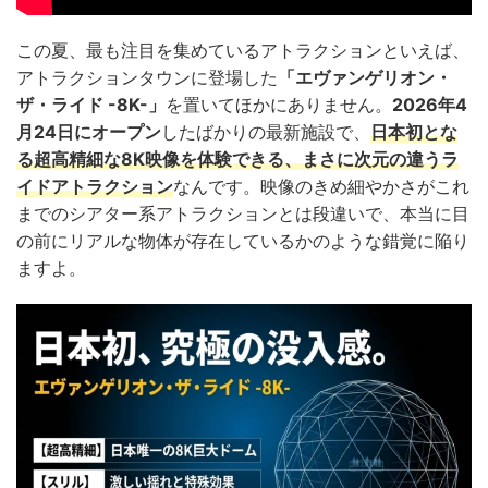
この夏、最も注目を集めているアトラクションといえば、
アトラクションタウンに登場した
「エヴァンゲリオン・
ザ・ライド -8K-」
を置いてほかにありません。
2026年4
月24日にオープン
したばかりの最新施設で、
日本初とな
る超高精細な8K映像を体験できる、まさに次元の違うラ
イドアトラクション
なんです。映像のきめ細やかさがこれ
までのシアター系アトラクションとは段違いで、本当に目
の前にリアルな物体が存在しているかのような錯覚に陥り
ますよ。