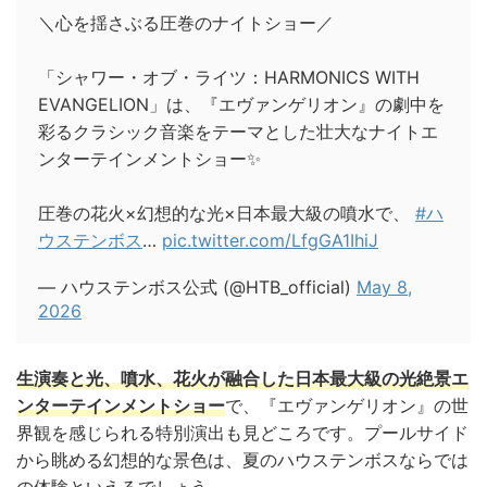
＼心を揺さぶる圧巻のナイトショー／
「シャワー・オブ・ライツ：HARMONICS WITH
EVANGELION」は、『エヴァンゲリオン』の劇中を
彩るクラシック音楽をテーマとした壮大なナイトエ
ンターテインメントショー✨
圧巻の花火×幻想的な光×日本最大級の噴水で、
#ハ
ウステンボス
…
pic.twitter.com/LfgGA1IhiJ
— ハウステンボス公式 (@HTB_official)
May 8,
2026
生演奏と光、噴水、花火が融合した日本最大級の光絶景エ
ンターテインメントショー
で、『エヴァンゲリオン』の世
界観を感じられる特別演出も見どころです。プールサイド
から眺める幻想的な景色は、夏のハウステンボスならでは
の体験といえるでしょう。