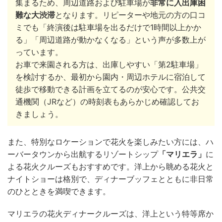
集まるため、周辺道路および駐車場が
非常に入出庫困
難な大渋滞
となります。リピーターや地元の方の口コ
ミでも「終演後は駐車場を出るだけで1時間以上かか
る」「周辺道路が動かなくなる」という声が多数上が
っています。
お車で来園される方は、出庫しやすい「第2駐車場」
を検討するか、最初から園内・周辺ホテルに宿泊して
徒歩で移動できる計画を立てるのが安心です。公共交
通機関（JRなど）の時刻表もあらかじめ確認してお
きましょう。
また、特別なロケーションで花火を楽しみたい方には、ハ
ーバータウンから出航するリゾートシップ
「マリエラ」
に
よる花火クルーズもおすすめです。洋上から眺める花火と
ナイトショーは格別で、ディナーブッフェとともに非日常
のひとときを満喫できます。
マリエラの花火ディナークルーズは、洋上という特等席か