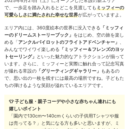
2025年6月21日（土）にオープンした常設の新エリア
で、一歩足を踏み入れるとどこを見渡しても
ミッフィーの
可愛らしさに満たされた幸せな世界
が広がっていますよ。
エリア内には、360度絵本の世界に没入できる
「ミッフィ
ーのドリームストーリーブック」
をはじめ、空の旅を楽し
める「
アンクルパイロットのフライトアドベンチャー」
、
みんなでワイワイ楽しめる
「ミッフィー＆フレンズのヨッ
トセーリング」
といった魅力的なアトラクションが揃って
います。さらに、ミッフィーと実際に触れ合って記念写真
が撮れる常設の
「グリーティングギャラリー」
もあるの
で、思い出の一枚を残すには最高の場所ですね。子どもた
ちの弾けるような笑顔が溢れているエリアです。
👕 子ども服・親子コーデや小さな赤ちゃん連れにも
嬉しいポイント
「園内で130cm〜140cmくらいの子供用Tシャツや服
は売ってる？」と気になる方も多いと思いますが、ミ