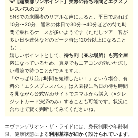
💡【編集部ワンポイント】実際の待ち時間とエクスプ
レスパスのコツ
SNSでの来園者のリアルな声によると、平日であれば
10分〜20分、通常の休日で30分〜40分ほどの待ち時
間で乗れるケースが多いようです（ただしツアー客が
多い日や連休などのピーク時は120分以上になること
も）。
嬉しいポイントとして、
待ち列（並ぶ場所）も完全屋
内
になっているため、真夏でもエアコンの効いた涼し
い環境で待つことができますよ。
「やっぱり並ぶ時間を短縮したい！」という場合、有
料の「エクスプレスパス」は入園後に当日の待ち時間
を見ながら公式Webサイトでスマホから購入（※クレ
ジットカード決済のみ）することも可能です。状況に
合わせて賢く判断してみてくださいね。
エヴァンゲリオン・ザ・ライドには、身長制限や年齢制
限、健康状態による
利用基準が細かく設けられています
。