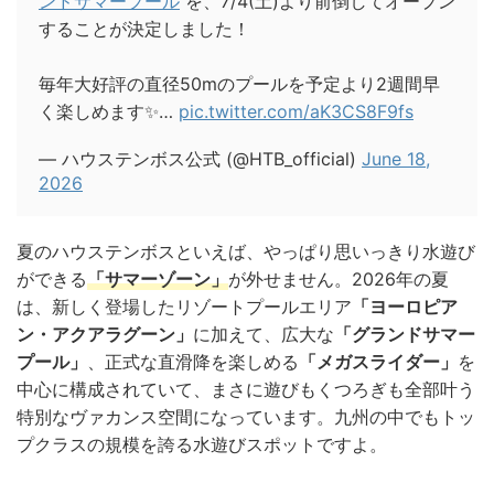
ンドサマープール
を、7/4(土)より前倒してオープン
することが決定しました！
毎年大好評の直径50mのプールを予定より2週間早
く楽しめます✨…
pic.twitter.com/aK3CS8F9fs
— ハウステンボス公式 (@HTB_official)
June 18,
2026
夏のハウステンボスといえば、やっぱり思いっきり水遊び
ができる
「サマーゾーン」
が外せません。2026年の夏
は、新しく登場したリゾートプールエリア
「ヨーロピア
ン・アクアラグーン」
に加えて、広大な
「グランドサマー
プール」
、正式な直滑降を楽しめる
「メガスライダー」
を
中心に構成されていて、まさに遊びもくつろぎも全部叶う
特別なヴァカンス空間になっています。九州の中でもトッ
プクラスの規模を誇る水遊びスポットですよ。