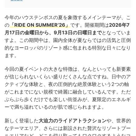
今年のハウステンボスの夏を象徴するメインテーマが、こ
の
「RIDE ON SUMMER’26」
です。開催期間は
2026年7
月17日の金曜日から、9月13日の日曜日まで
となっていま
すよ。この期間中は、園内全体が夏ならではの活気と圧倒
的なヨーロッパのリゾート感に包まれる特別な日々になり
ます。
今回の夏イベントの大きな特徴は、なんといっても新要素
が信じられないくらい盛りだくさんな点ですね。日中のア
クティブな体験と、夜の圧倒的な絶景体験という2つの軸
がこれまでにない規模で綺麗に融合しているんです。ただ
ぶらぶら歩くだけでも楽しい街並みが、夏限定のエネルギ
ーで満ち溢れているのが肌で感じられますよ。
新しく登場した
大迫力のライドアトラクション
や、世界的
なテーマエリア、さらには新設された贅沢なリゾートプー
ルエリアなど、どこを切り取ってもワクワクするようなコ