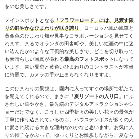
をのむ美しさです。
メインスポットとなる
「フラワーロード」には、見渡す限
りの鮮やかなひまわりが咲き誇り
、ヨーロッパ風の風車と
黄金色のひまわり畑が見事なコラボレーションを見せてく
れます。まるでオランダの田舎町や、美しい絵画の中に迷
い込んだかのような圧倒的な美しさで、どこを切り取って
も素晴らしい写真が撮れる
最高のフォトスポット
になって
います。青い夏空と黄色いひまわりのコントラストが本当
に綺麗で、カメラの手が止まらなくなりますよ。
このひまわりの景観は、園内に入ってすぐの場所で私たち
を迎えてくれるので、まさに
「夏リゾートの入り口」
にふ
さわしい華やかさ。最先端のデジタルアトラクションやシ
ョーだけでなく、こうした四季折々の美しい花々の景色が
丁寧に作り込まれているのも、ハウステンボスが多くの人
に愛され続ける大きな理由なのかなと思います。お気に入
りの帽子をかぶって、ゆっくりとお散歩しながら、夏なら