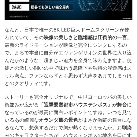
なんと、日本で唯一の8K LED巨大ドームスクリーンが使
われていて、その
映像の美しさと臨場感は圧倒的の一言
。
最新のライドモーションが映像と完全にシンクロするの
で、まるで本当に自分がエヴァンゲリオンの世界に入り込
んだかのような、凄まじい迫力を全身で味わえますよ。使
徒との激しい闘いの中で味わう急降下や独特の浮遊感はス
リル満点。ファンならずとも思わず大声をあげてしまうほ
どのクオリティです。
ストーリーも完全オリジナルで、中世ヨーロッパの美しい
街並みが広がる
「迎撃要塞都市ハウステンボス」が舞台
に
なっているのが最高に面白いポイントですね。いつも見て
いるあの綺麗な
オランダ風の景色
がまさか激闘の舞台にな
るなんて、想像するだけで胸が熱くなりませんか。お馴染
みのキャラクターたちが、ハウステンボスの地名を口にす