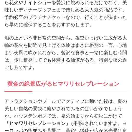
ら花火やナイトショーを贅沢に眺められるだけでなく、美
味しいディナーブッフェまで楽しめる大人気の商品です。
予約必至のプラチナチケットなので、行くことが決まった
ら早めに確保することをおすすめします。
船の上という非日常の空間から、夜空いっぱいに広がる大
輪の花火を間近で見上げる体験はまさに格別の一言。心地
よい夜風に吹かれながら、贅沢な食事と一緒に楽しむ時間
は、少し奮発してでも体験する価値がある、特別な夜の過
ごし方ですよ。
黄金の絶景広がるヒマワリセレブレーション
アトラクションやプールでアクティブに動いた後は、夏の
美しい自然の景観に癒やされてみるのはいかがでしょう
か。ハウステンボスでは、夏の始まりから初秋にかけて
「ヒマワリセレブレーション」
が開催されていますよ。ヨ
ーロッパの街並みを背景に、黄色い絨毯が広がる光景は息