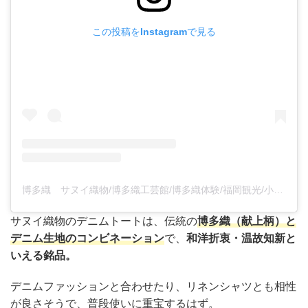
この投稿をInstagramで見る
博多織 サヌイ織物/博多織工芸館/博多織体験/福岡観光/小戸/献上柄/(@hakataori.sanui)がシェアした投稿
サヌイ織物のデニムトートは、伝統の
博多織（献上柄）と
デニム
生地
のコンビネーション
で、
和洋折衷・温故知新と
いえる銘品。
デニムファッションと合わせたり、リネンシャツとも相性
が良さそうで、普段使いに重宝するはず。