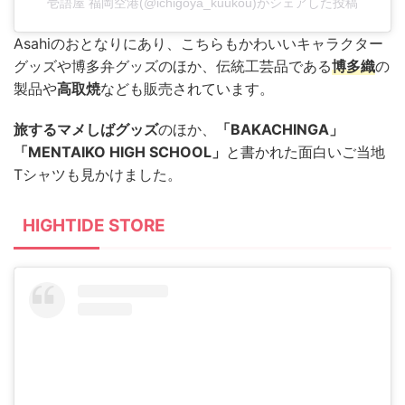
壱語屋 福岡空港(@ichigoya_kuukou)がシェアした投稿
Asahiのおとなりにあり、こちらもかわいいキャラクター
グッズや博多弁グッズのほか、伝統工芸品である
博多織
の
製品や
高取焼
なども販売されています。
旅するマメしばグッズ
のほか、
「BAKACHINGA」
「MENTAIKO HIGH SCHOOL」
と書かれた面白いご当地
Tシャツも見かけました。
HIGHTIDE STORE