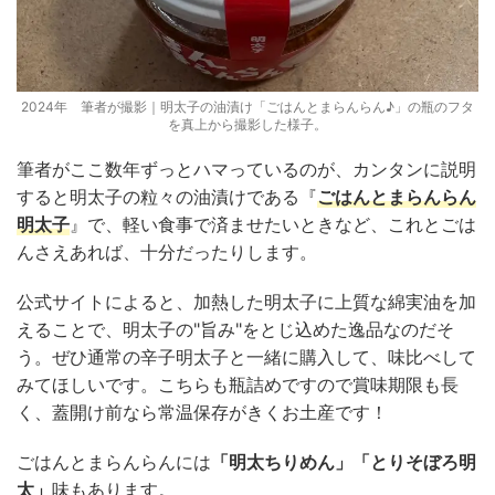
2024年 筆者が撮影｜明太子の油漬け「ごはんとまらんらん♪」の瓶のフタ
を真上から撮影した様子。
筆者がここ数年ずっとハマっているのが、カンタンに説明
すると明太子の粒々の油漬けである『
ごはんとまらんらん
明太子
』で、軽い食事で済ませたいときなど、これとごは
んさえあれば、十分だったりします。
公式サイトによると、加熱した明太子に上質な綿実油を加
えることで、明太子の"旨み"をとじ込めた逸品なのだそ
う。ぜひ通常の辛子明太子と一緒に購入して、味比べして
みてほしいです。こちらも瓶詰めですので賞味期限も長
く、蓋開け前なら常温保存がきくお土産です！
ごはんとまらんらんには
「明太ちりめん」「とりそぼろ明
太」
味もあります。