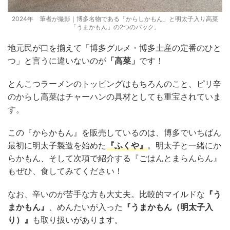
2024年 筆者が撮影｜博多名物である「からしかもん」と明太子入り高菜
「うまかもん」の2つのパック。
地元民が口を揃えて「博多グルメ・博多土産の定番のひと
つ」と言うに違いないのが
「高菜」
です！
とんこつラーメンのトッピングはもちろんのこと、ピリ辛
のからし高菜はチャーハンの具材としても重宝されていま
す。
この『からかもん』を販売しているのは、博多でいちばん
最初に明太子製造を始めた
『ふくや』
。明太子と一緒にか
らかもん、そして次項で紹介する『ごはんとまらんらん』
もぜひ、食してみてください！
なお、辛いのが苦手な方も大丈夫。比較的マイルドな
『う
まかもん』
、めんたいが入った
『うまかもん（明太子入
り）』
も取り扱いがあります。