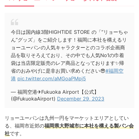
今日は国内線3階HIGHTIDE STORE の「”リョーちゃ
ん”グッズ」をご紹介します！福岡に本社を構えるリ
ョーユーパンの人気キャラクターとのコラボ企画商
品を取りそろえており、その中でも人気No1の巾着
袋は当店限定販売のレア商品となっております✨帰
省のおみやげに是非お買い求めください😎
#福岡空
港
pic.twitter.com/aMGoaPMpj5
— 福岡空港✈Fukuoka Airport【公式】
(@FukuokaAirport)
December 29, 2023
リョーユーパンは九州一円をマーケットエリアとしてい
る、福岡市近郊の
福岡県大野城市に本社を構える製パン会
社
です。