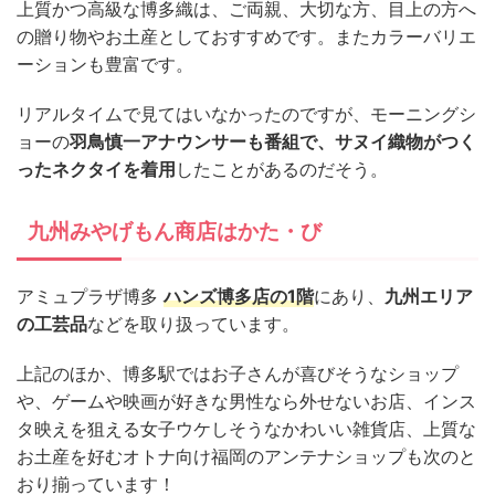
上質かつ高級な博多織は、ご両親、大切な方、目上の方へ
の贈り物やお土産としておすすめです。またカラーバリエ
ーションも豊富です。
リアルタイムで見てはいなかったのですが、モーニングシ
ョーの
羽鳥慎一アナウンサーも番組で、サヌイ織物がつく
ったネクタイを着用
したことがあるのだそう。
九州みやげもん商店はかた・び
アミュプラザ博多
ハンズ博多店の1階
にあり、
九州エリア
の工芸品
などを取り扱っています。
上記のほか、博多駅ではお子さんが喜びそうなショップ
や、ゲームや映画が好きな男性なら外せないお店、インス
タ映えを狙える女子ウケしそうなかわいい雑貨店、上質な
お土産を好むオトナ向け福岡のアンテナショップも次のと
おり揃っています！